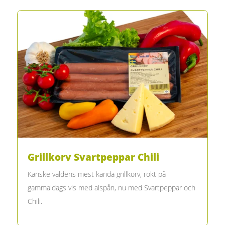
Grillkorv Svartpeppar Chili
Kanske väldens mest kända grillkorv, rökt på
gammaldags vis med alspån, nu med Svartpeppar och
Chili.