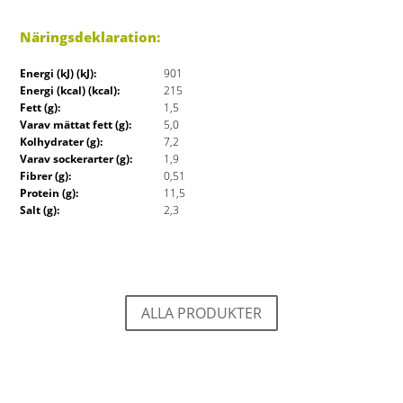
Näringsdeklaration:
Energi (kJ) (kJ):
901
Energi (kcal) (kcal):
215
Fett (g):
1,5
Varav mättat fett (g):
5,0
Kolhydrater (g):
7,2
Varav sockerarter (g):
1,9
Fibrer (g):
0,51
Protein (g):
11,5
Salt (g):
2,3
ALLA PRODUKTER