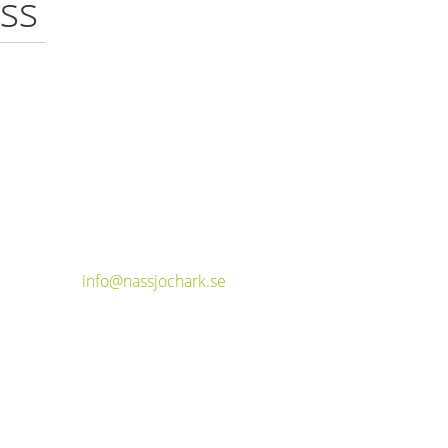
ss
info@nassjochark.se