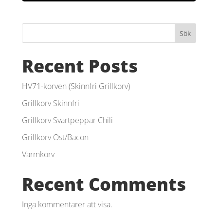
Sök
Recent Posts
HV71-korven (Skinnfri Grillkorv)
Grillkorv Skinnfri
Grillkorv Svartpeppar Chili
Grillkorv Ost/Bacon
Varmkorv
Recent Comments
Inga kommentarer att visa.